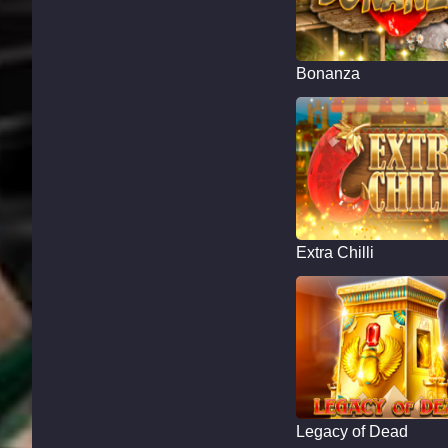
Bonanza
Extra Chilli
Legacy of Dead