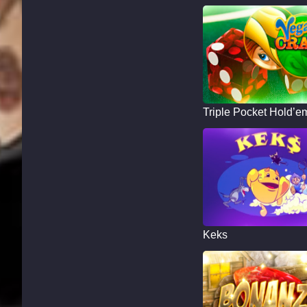
Triple Pocket Hold’e
Keks