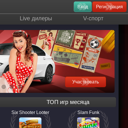
Вход
Регистрация
Live дилеры
V-спорт
Т
П
Веселиться
ТОП игр месяца
Six Shooter Looter
Slam Funk
Pr