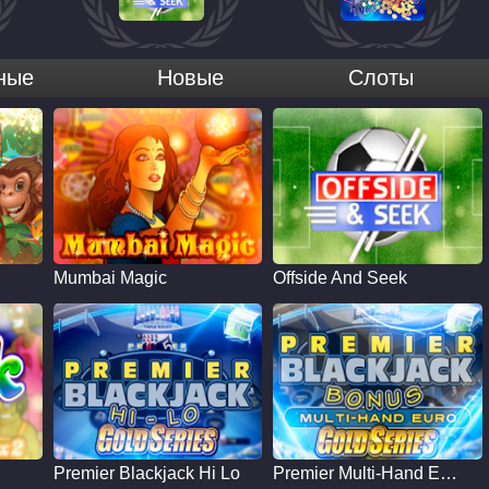
ные
Новые
Слоты
Mumbai Magic
Offside And Seek
Premier Blackjack Hi Lo
Premier Multi-Hand Euro Bonus Blackjack