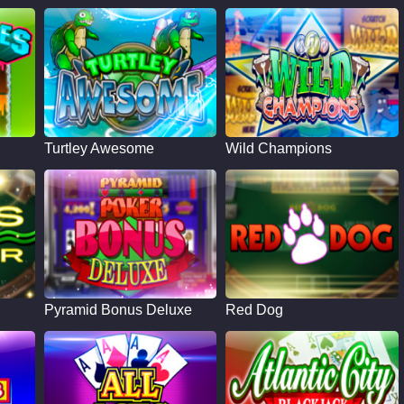
Turtley Awesome
Wild Champions
Pyramid Bonus Deluxe
Red Dog