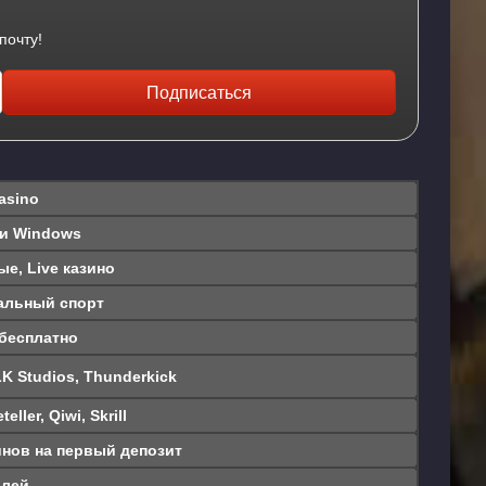
почту!
asino
 и Windows
е, Live казино
альный спорт
 бесплатно
LK Studios, Thunderkick
eller, Qiwi, Skrill
инов на первый депозит
блей