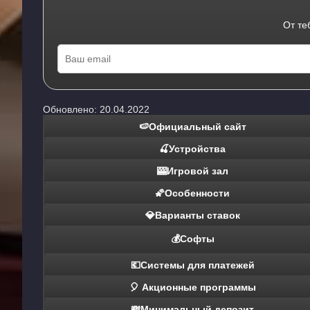
От те
Обновлено: 20.04.2022
🍉Официальный сайт
🍒Устройства
🎰Игровой зал
🌠Особенности
💎Варианты ставок
💰Софты
💶Системы для платежей
🎈 Акционные программы
💸Минимальный депозит