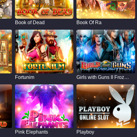
Book of Dead
Book Of Ra
Fortunim
Girls with Guns II Frozen Dawn
Pink Elephants
Playboy