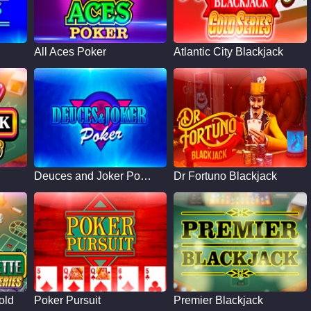
All Aces Poker
Atlantic City Blackjack
Deuces and Joker Poker
Dr Fortuno Blackjack
old
Poker Pursuit
Premier Blackjack